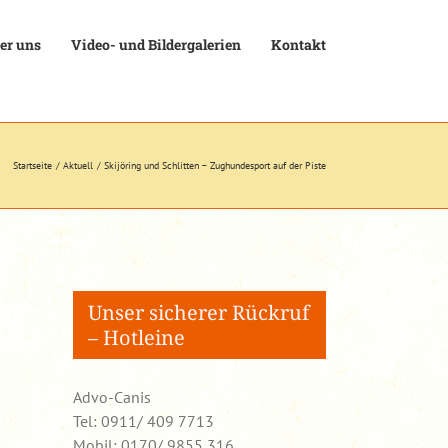
er uns
Video- und Bildergalerien
Kontakt
Startseite
Aktuell
Skijöring und Schlitten – Zughundesport auf der Piste
Unser sicherer Rückruf
– Hotleine
Advo-Canis
Tel: 0911/ 409 7713
Mobil: 0170/ 9855 316