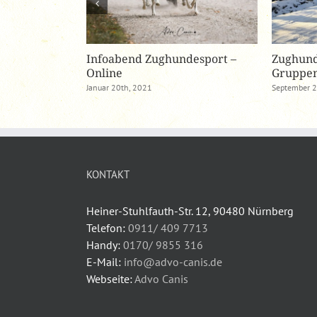
raining trotz
Infoabend Zughundesport –
Zughund
Online
Gruppen
Januar 20th, 2021
September 2
KONTAKT
Heiner-Stuhlfauth-Str. 12, 90480 Nürnberg
Telefon:
0911/ 409 7713
Handy:
0170/ 9855 316
E-Mail:
info@advo-canis.de
Webseite:
Advo Canis