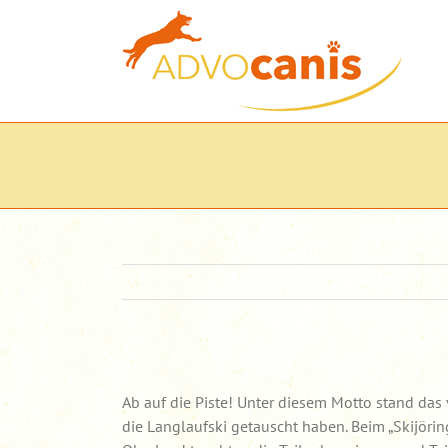
Zum
Inhalt
springen
Zeige
grösseres
Ab auf die Piste! Unter diesem Motto stand d
Bild
die Langlaufski getauscht haben. Beim „Skijör