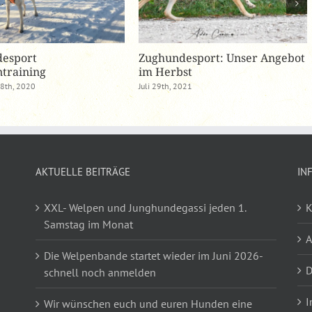
esport
Zughundesport: Unser Angebot
training
im Herbst
8th, 2020
Juli 29th, 2021
AKTUELLE BEITRÄGE
IN
XXL- Welpen und Junghundegassi jeden 1.
K
Samstag im Monat
Die Welpenbande startet wieder im Juni 2026-
D
schnell noch anmelden
I
Wir wünschen euch und euren Hunden eine