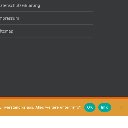
atenschutzerklärung
mpressum
itemap
nverständnis aus. Alles weitere unter "Info".
OK
Info