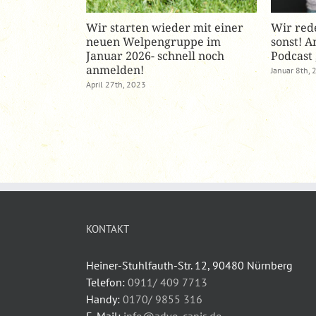
ch und euren
Wir starten wieder mit einer
Wir red
liche
neuen Welpengruppe im
sonst! A
d freuen uns
Januar 2026- schnell noch
Podcast 
anmelden!
Januar 8th,
in 2026
April 27th, 2023
KONTAKT
Heiner-Stuhlfauth-Str. 12, 90480 Nürnberg
Telefon:
0911/ 409 7713
Handy:
0170/ 9855 316