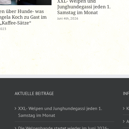
XXL- Welpen und
Junghundegassi jeden 1.
en über Hunde- was
Samstag im Monat
ngela Koch zu Gast im
Juni 4th, 2026
„Kaffee-Sätze“
 2023
AKTUELLE BEITRÄGE
IN
XXL- Welpen und Junghundegassi jeden 1.
K
Samstag im Monat
Die Welpenbande startet wieder im Juni 2026-