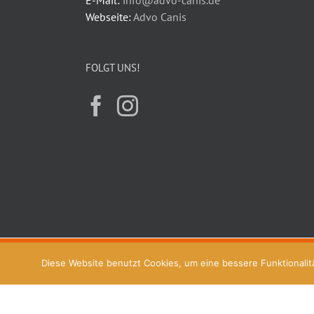
E-Mail:
info@advo-canis.de
Webseite:
Advo Canis
FOLGT UNS!
Copyright © 2026 Advo-Canis® | Alle Rechte vorbehalten.
Diese Website benutzt Cookies, um eine bessere Funktionalitä