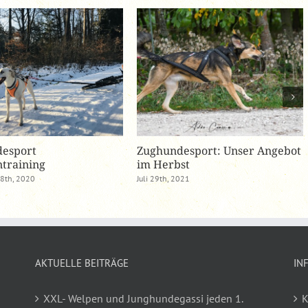
esport
Zughundesport: Unser Angebot
training
im Herbst
8th, 2020
Juli 29th, 2021
AKTUELLE BEITRÄGE
IN
XXL- Welpen und Junghundegassi jeden 1.
K