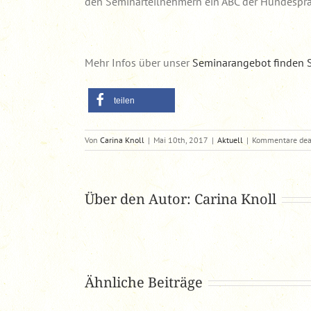
den Seminarteilnehmern ein ABC der Hundespra
Mehr Infos über unser
Seminarangebot finden Si
teilen
Von
Carina Knoll
|
Mai 10th, 2017
|
Aktuell
|
Kommentare deak
Über den Autor:
Carina Knoll
Ähnliche Beiträge