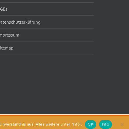
AGBs
atenschutzerklärung
mpressum
itemap
nverständnis aus. Alles weitere unter "Info".
OK
Info