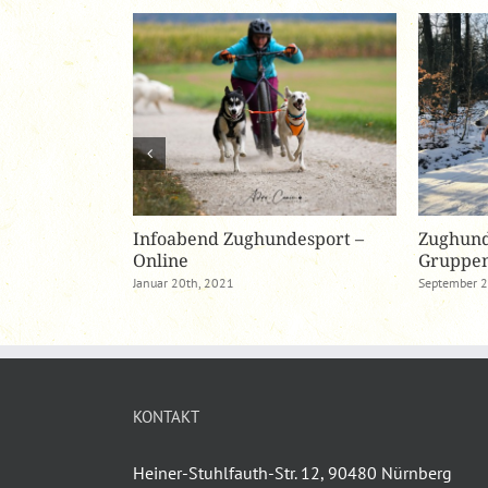
raining trotz
Infoabend Zughundesport –
Zughund
Online
Gruppen
Januar 20th, 2021
September 2
KONTAKT
Heiner-Stuhlfauth-Str. 12, 90480 Nürnberg