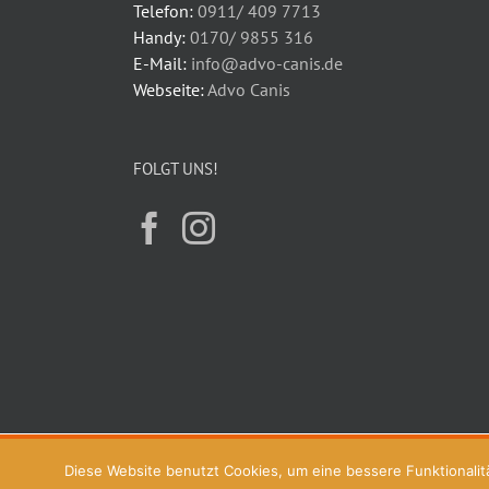
Telefon:
0911/ 409 7713
Handy:
0170/ 9855 316
E-Mail:
info@advo-canis.de
Webseite:
Advo Canis
FOLGT UNS!
Copyright © 2026 Advo-Canis® | Alle Rechte vorbehalten.
Diese Website benutzt Cookies, um eine bessere Funktionalitä