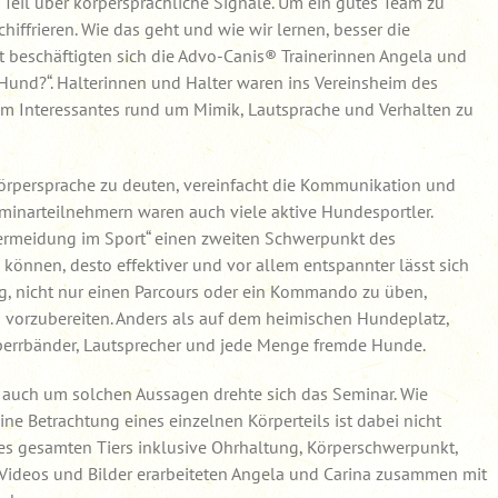
Teil über körpersprachliche Signale. Um ein gutes Team zu
iffrieren. Wie das geht und wie wir lernen, besser die
 beschäftigten sich die Advo-Canis® Trainerinnen Angela und
Hund?“. Halterinnen und Halter waren ins Vereinsheim des
 Interessantes rund um Mimik, Lautsprache und Verhalten zu
örpersprache zu deuten, vereinfacht die Kommunikation und
eminarteilnehmern waren auch viele aktive Hundesportler.
svermeidung im Sport“ einen zweiten Schwerpunkt des
können, desto effektiver und vor allem entspannter lässt sich
tig, nicht nur einen Parcours oder ein Kommando zu üben,
n vorzubereiten. Anders als auf dem heimischen Hundeplatz,
bsperrbänder, Lautsprecher und jede Menge fremde Hunde.
 – auch um solchen Aussagen drehte sich das Seminar. Wie
ne Betrachtung eines einzelnen Körperteils ist dabei nicht
des gesamten Tiers inklusive Ohrhaltung, Körperschwerpunkt,
Videos und Bilder erarbeiteten Angela und Carina zusammen mit