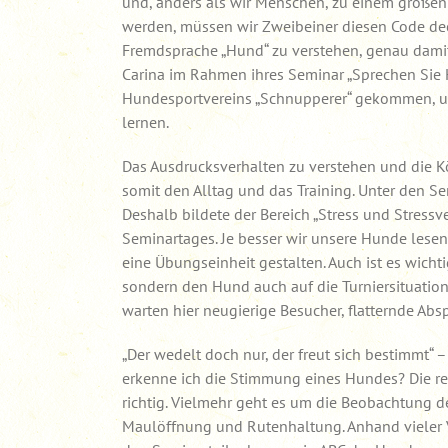
und, anders als wir Menschen, zu einem großen 
werden, müssen wir Zweibeiner diesen Code dech
Fremdsprache „Hund“ zu verstehen, genau damit
Carina im Rahmen ihres Seminar „Sprechen Sie 
Hundesportvereins „Schnupperer“ gekommen, um
lernen.
Das Ausdrucksverhalten zu verstehen und die K
somit den Alltag und das Training. Unter den S
Deshalb bildete der Bereich „Stress und Stres
Seminartages. Je besser wir unsere Hunde lesen 
eine Übungseinheit gestalten. Auch ist es wich
sondern den Hund auch auf die Turniersituatio
warten hier neugierige Besucher, flatternde A
„Der wedelt doch nur, der freut sich bestimmt“
erkenne ich die Stimmung eines Hundes? Die rei
richtig. Vielmehr geht es um die Beobachtung 
Maulöffnung und Rutenhaltung. Anhand vieler 