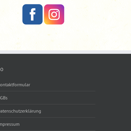
FO
ontaktformular
AGBs
atenschutzerklärung
mpressum