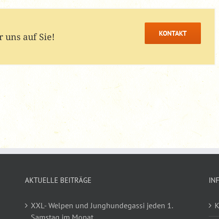
KONTAKT
 uns auf Sie!
AKTUELLE BEITRÄGE
IN
XXL- Welpen und Junghundegassi jeden 1.
K
Samstag im Monat