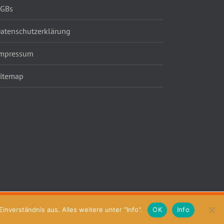
AGBs
atenschutzerklärung
mpressum
itemap
nverständnis aus. Alles weitere unter "Info".
OK
Info