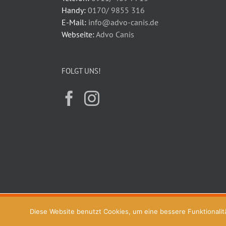
Handy:
0170/ 9855 316
E-Mail:
info@advo-canis.de
Webseite:
Advo Canis
FOLGT UNS!
Copyright © 2026 Advo-Canis® | Alle Rechte vorbehalten.
Diese Website benutzt Cookies, um eine bessere Funktionalitä