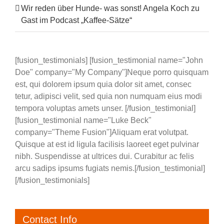
Wir reden über Hunde- was sonst! Angela Koch zu
Gast im Podcast „Kaffee-Sätze“
[fusion_testimonials] [fusion_testimonial name="John
Doe" company="My Company"]Neque porro quisquam
est, qui dolorem ipsum quia dolor sit amet, consec
tetur, adipisci velit, sed quia non numquam eius modi
tempora voluptas amets unser. [/fusion_testimonial]
[fusion_testimonial name="Luke Beck"
company="Theme Fusion"]Aliquam erat volutpat.
Quisque at est id ligula facilisis laoreet eget pulvinar
nibh. Suspendisse at ultrices dui. Curabitur ac felis
arcu sadips ipsums fugiats nemis.[/fusion_testimonial]
[/fusion_testimonials]
Contact Info