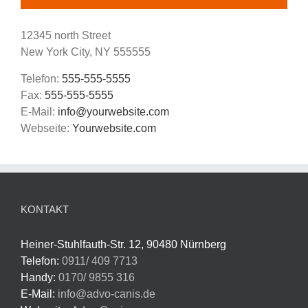
12345 north Street
New York City, NY 555555
Telefon:
555-555-5555
Fax:
555-555-5555
E-Mail:
info@yourwebsite.com
Webseite:
Yourwebsite.com
KONTAKT
Heiner-Stuhlfauth-Str. 12, 90480 Nürnberg
Telefon:
0911/ 409 7713
Handy:
0170/ 9855 316
E-Mail:
info@advo-canis.de