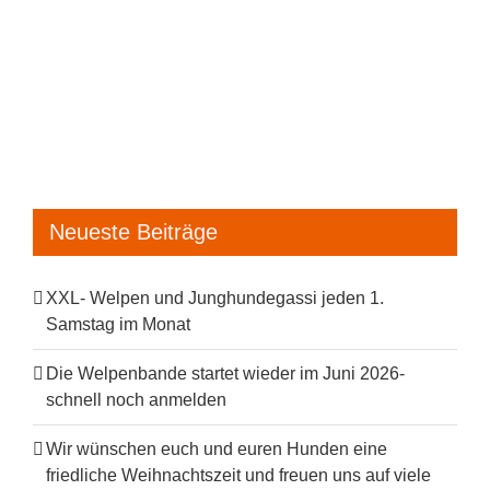
Trainings-
Camp
mit
den
Weltmeistern
Neueste Beiträge
XXL- Welpen und Junghundegassi jeden 1.
Samstag im Monat
Die Welpenbande startet wieder im Juni 2026-
schnell noch anmelden
Wir wünschen euch und euren Hunden eine
friedliche Weihnachtszeit und freuen uns auf viele