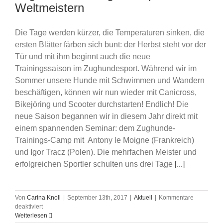
Weltmeistern
Die Tage werden kürzer, die Temperaturen sinken, die
ersten Blätter färben sich bunt: der Herbst steht vor der
Tür und mit ihm beginnt auch die neue
Trainingssaison im Zughundesport. Während wir im
Sommer unsere Hunde mit Schwimmen und Wandern
beschäftigen, können wir nun wieder mit Canicross,
Bikejöring und Scooter durchstarten! Endlich! Die
neue Saison begannen wir in diesem Jahr direkt mit
einem spannenden Seminar: dem Zughunde-
Trainings-Camp mit Antony le Moigne (Frankreich)
und Igor Tracz (Polen). Die mehrfachen Meister und
erfolgreichen Sportler schulten uns drei Tage
[...]
Von
Carina Knoll
|
September 13th, 2017
|
Aktuell
|
Kommentare
für
deaktiviert
Zughunde-
Weiterlesen