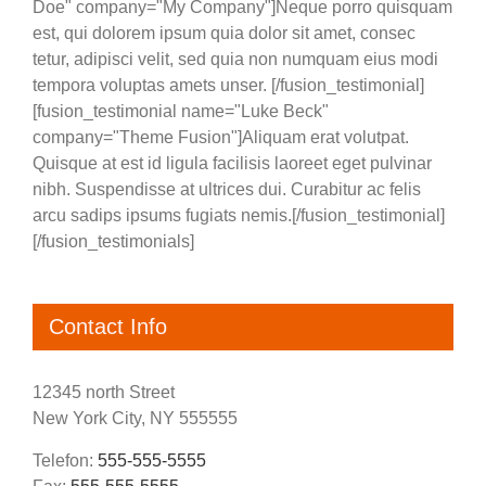
Doe" company="My Company"]Neque porro quisquam
est, qui dolorem ipsum quia dolor sit amet, consec
tetur, adipisci velit, sed quia non numquam eius modi
tempora voluptas amets unser. [/fusion_testimonial]
[fusion_testimonial name="Luke Beck"
company="Theme Fusion"]Aliquam erat volutpat.
Quisque at est id ligula facilisis laoreet eget pulvinar
nibh. Suspendisse at ultrices dui. Curabitur ac felis
arcu sadips ipsums fugiats nemis.[/fusion_testimonial]
[/fusion_testimonials]
Contact Info
12345 north Street
New York City, NY 555555
Telefon:
555-555-5555