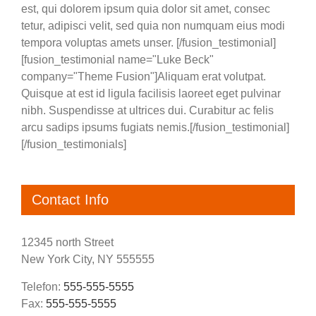
est, qui dolorem ipsum quia dolor sit amet, consec
tetur, adipisci velit, sed quia non numquam eius modi
tempora voluptas amets unser. [/fusion_testimonial]
[fusion_testimonial name="Luke Beck"
company="Theme Fusion"]Aliquam erat volutpat.
Quisque at est id ligula facilisis laoreet eget pulvinar
nibh. Suspendisse at ultrices dui. Curabitur ac felis
arcu sadips ipsums fugiats nemis.[/fusion_testimonial]
[/fusion_testimonials]
Contact Info
12345 north Street
New York City, NY 555555
Telefon:
555-555-5555
Fax:
555-555-5555