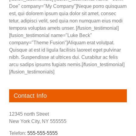
Doe" company="My Company"]Neque porro quisquam
est, qui dolorem ipsum quia dolor sit amet, consec
tetur, adipisci velit, sed quia non numquam eius modi
tempora voluptas amets unser. [/fusion_testimonial]
[fusion_testimonial name="Luke Beck"
company="Theme Fusion"]Aliquam erat volutpat.
Quisque at est id ligula facilisis laoreet eget pulvinar
nibh. Suspendisse at ultrices dui. Curabitur ac felis
arcu sadips ipsums fugiats nemis.[/fusion_testimonial]
[/fusion_testimonials]
Contact Info
12345 north Street
New York City, NY 555555
Telefon:
555-555-5555