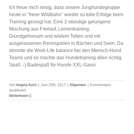
Ich freue mich riesig, dass unsere Junghundegruppe
heute in "freier Wildbahn" wieder so tolle Erfolge beim
Training gezeigt hat. Eine 2-stündige gelungene
Mischung aus Freilauf, Leinentraining,
Grundgehorsam und wildem Toben und mit
ausgelassenen Rennspielen in Bächen und Seen. Da
stimmte die Work-Life balance bei den Mensch-Hund
Teams und so machte das Hundetraining allen richtig
Spaß :-) Badespaß für Hunde XXL-Gassi
Von
Angela Koch
|
Juni 25th, 2017
|
Allgemein
|
Kommentare
für
deaktiviert
XXL-
Weiterlesen
Gassi
bei
strahlendem
Sonnenschein