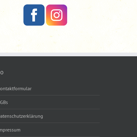
FO
ontaktformular
AGBs
atenschutzerklärung
mpressum