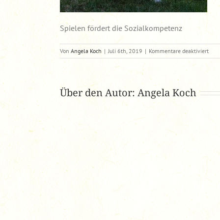
Spielen fördert die Sozialkompetenz
für
Von
Angela Koch
|
Juli 6th, 2019
|
Kommentare deaktiviert
Spie
förd
die
Sozi
Über den Autor:
Angela Koch