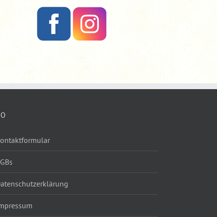
FO
ontaktformular
AGBs
atenschutzerklärung
mpressum