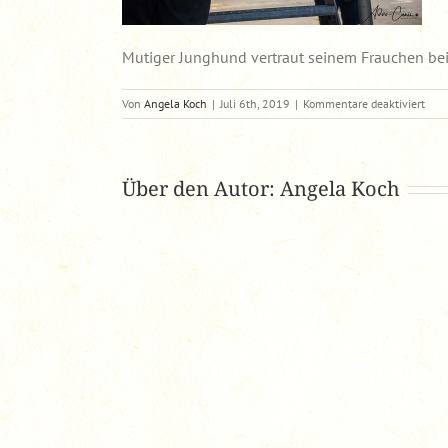
Mutiger Junghund vertraut seinem Frauchen be
für
Von
Angela Koch
|
Juli 6th, 2019
|
Kommentare deaktiviert
MuMu
Jung
vert
sei
Über den Autor:
Angela Koch
Frau
bei
Trep