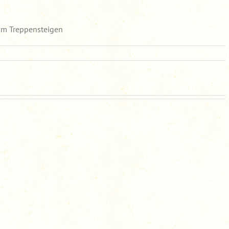
im Treppensteigen
tiger
hund
raut
nem
chen
m
pensteigen