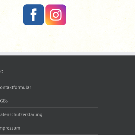
FO
ontaktformular
AGBs
atenschutzerklärung
mpressum