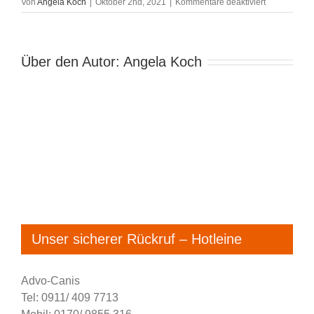
für
Von
Angela Koch
|
Oktober 2nd, 2021
|
Kommentare deaktiviert
DSC_8020
Über den Autor:
Angela Koch
Unser sicherer Rückruf – Hotleine
Advo-Canis
Tel: 0911/ 409 7713