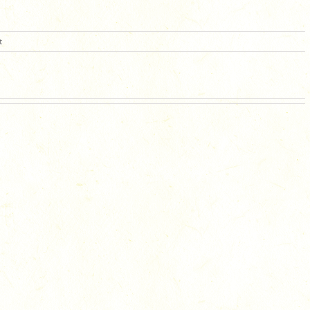
für
t
DSC_7980