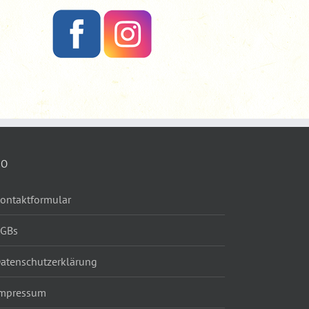
FO
ontaktformular
AGBs
atenschutzerklärung
mpressum