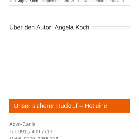
für
Von
Angela Koch
|
September 12th, 2021
|
Kommentare deaktiviert
DSC_44
Über den Autor:
Angela Koch
Unser sicherer Rückruf – Hotleine
Advo-Canis
Tel: 0911/ 409 7713