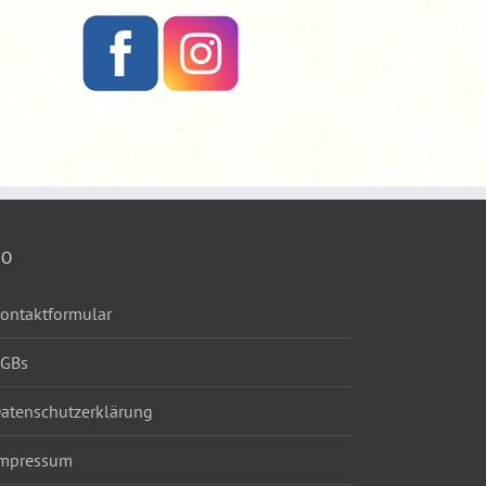
FO
ontaktformular
AGBs
atenschutzerklärung
mpressum