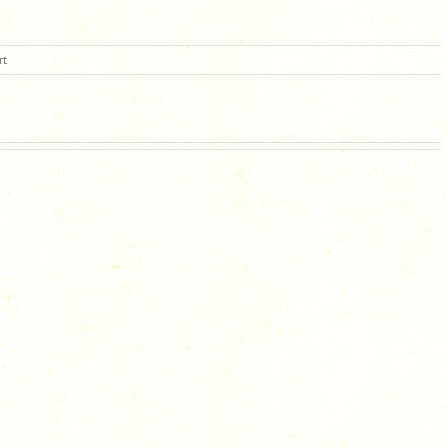
für
rt
DSC_3590