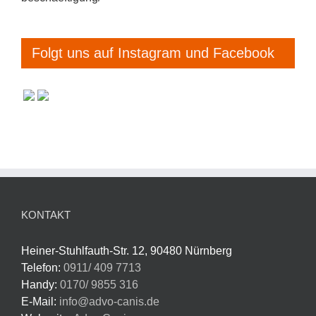
Folgt uns auf Instagram und Facebook
KONTAKT
Heiner-Stuhlfauth-Str. 12, 90480 Nürnberg
Telefon:
0911/ 409 7713
Handy:
0170/ 9855 316
E-Mail:
info@advo-canis.de