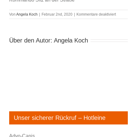
für
Von
Angela Koch
|
Februar 2nd, 2020
|
Kommentare deaktiviert
DSC_1995
Über den Autor:
Angela Koch
Unser sicherer Rückruf – Hotleine
Advo-Canis