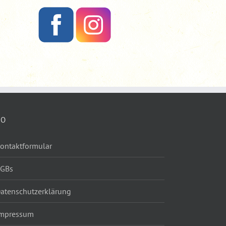
FO
ontaktformular
AGBs
atenschutzerklärung
mpressum