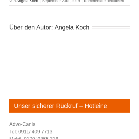
für
Von
Angela Koch
|
September 23rd, 2019
|
Kommentare deaktiviert
DSC_66
Über den Autor:
Angela Koch
Unser sicherer Rückruf – Hotleine
Advo-Canis
Tel: 0911/ 409 7713