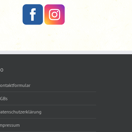
FO
ontaktformular
AGBs
atenschutzerklärung
mpressum