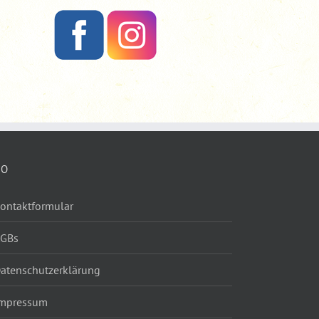
FO
ontaktformular
AGBs
atenschutzerklärung
mpressum