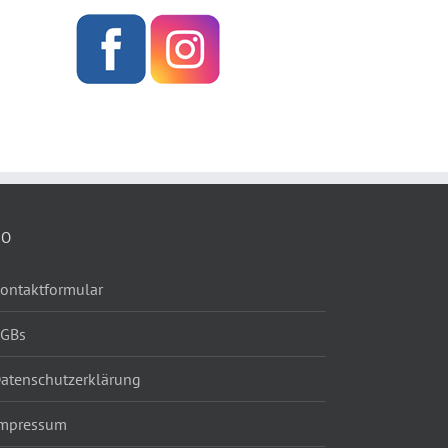
FO
ontaktformular
AGBs
atenschutzerklärung
mpressum