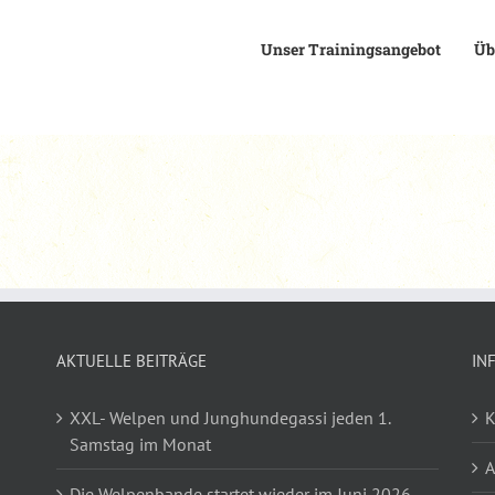
Unser Trainingsangebot
Üb
AKTUELLE BEITRÄGE
IN
XXL- Welpen und Junghundegassi jeden 1.
K
Samstag im Monat
Die Welpenbande startet wieder im Juni 2026-