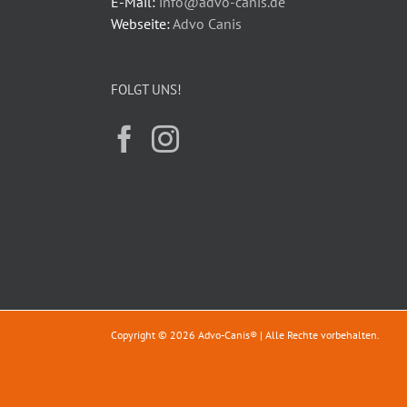
E-Mail:
info@advo-canis.de
Webseite:
Advo Canis
FOLGT UNS!
Copyright © 2026 Advo-Canis® | Alle Rechte vorbehalten.