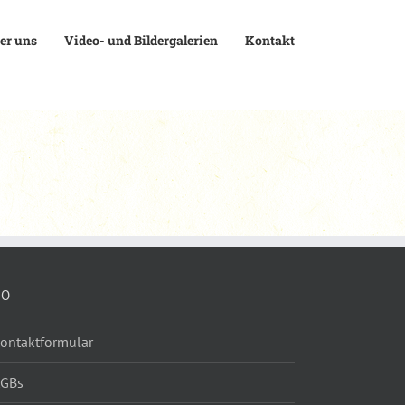
er uns
Video- und Bildergalerien
Kontakt
FO
ontaktformular
AGBs