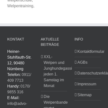
Welpenschule,
Welpentraining,
KONTAKT
AKTUELLE
INFO
BEITRÄGE
Heiner-
Kontaktformular
XXL-
Stuhlfauth-Str.
AGBs
Welpen und
12, 90480
Junghundegassi
Nürnberg
Datenschutzerklä
jeden 1.
Telefon:
0911/
Samstag im
409 7713
Impressum
Monat
Handy:
0170/
9855 316
Sitemap
Die
E-Mail:
Welpenbande
info@advo-