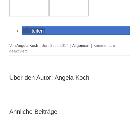
teilen
Von
Angela Koch
|
Juni 29th, 2017
|
Allgemein
|
Kommentare
für
deaktiviert
Riesen
Spaß
bei
der
Über den Autor:
Angela Koch
Advo-
Canis
„Suchhundeprüfung“
Ähnliche Beiträge