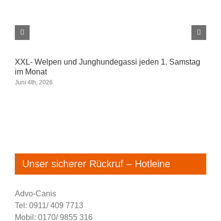
D
n
F
XXL- Welpen und Junghundegassi jeden 1. Samstag
im Monat
Juni 4th, 2026
Unser sicherer Rückruf – Hotleine
Advo-Canis
Tel: 0911/ 409 7713
Mobil: 0170/ 9855 316